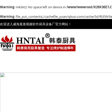
Warning
: mkdir(): No space left on device in
/www/wwwroot/X29X30Z1.C
Warning
: file_put_contents(./cachefile_yuan/qlsun.com/cache/5d/f6359/9af5
欢迎进入威海羞羞视频软件厨具设备厂官方网站！